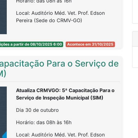
Horário: das 08h às 16h
Palestrante:
Maria Heloisa Mesquita Carrijo
Local: Auditório Méd. Vet. Prof. Edson
Pereira (Sede do CRMV-GO)
9h30 Debate Técnico: Expectativas da
Fiscalização x Realidade dos Laboratórios
Palestrante:
Médica-Veterinária Luana
rições a partir de 08/10/2025 6:00
Evento organizado pela Comissão Estadual
Acontece em 31/10/2025
Hernandez Pureza
de Tecnologia e Higiene Alimentar do
CRMV-GO
pacitação Para o Serviço de
10h30 Coffee Break
M)
11h O Papel do CRMV na Fiscalização e
Responsabilidade Técnica
PROGRAMAÇÃO
Atualiza CRMVGO: 5ª Capacitação Para o
Palestrante:
Médica-Veterinária Raquel
Serviço de Inspeção Municipal (SIM)
Braga
08h Café da manhã e abertura
Dia 30 de outubro
12h Biossegurança em Laboratórios
09h Rotulagem em alimentos no âmbito da
Horário: das 08h às 16h
Veterinários: Do Básico ao Avançado
ANVISA
Local: Auditório Méd. Vet. Prof. Edson
Palestrante:
Médica-Veterinária Luciana