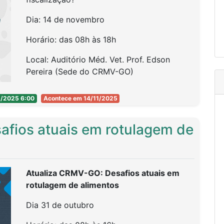
Dia: 14 de novembro
Horário: das 08h às 18h
Local: Auditório Méd. Vet. Prof. Edson
Pereira (Sede do CRMV-GO)
11/2025 6:00
Acontece em 14/11/2025
Inscrições até 13/11
fios atuais em rotulagem de
Programação
Atualiza CRMV-GO: Desafios atuais em
rotulagem de alimentos
8h Abertura e boas vindas
Dia 31 de outubro
8h30 Aspectos Regulatórios e
Fiscalização em Laboratórios Veterinários